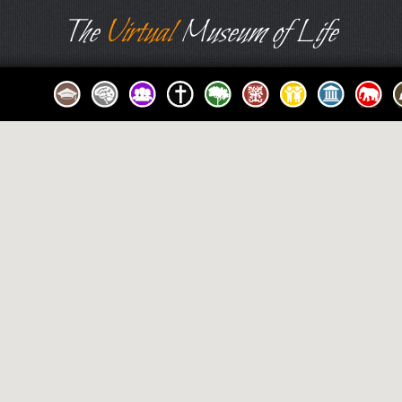
The
Virtual
Museum of Life