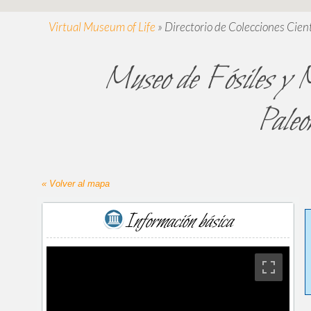
Virtual Museum of Life
»
Directorio de Colecciones Cient
Museo de Fósiles y M
Paleo
« Volver al mapa
Información básica