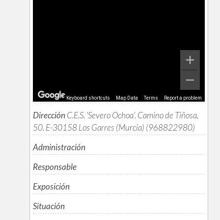
Keyboard shortcuts
Map Data
Terms
Report a problem
Dirección
C.E.S. 'Severo Ochoa'. Camino de Tiñosa,
50. E-30158 Los Garres (Murcia) (968822980)
Administración
Responsable
Exposición
Situación