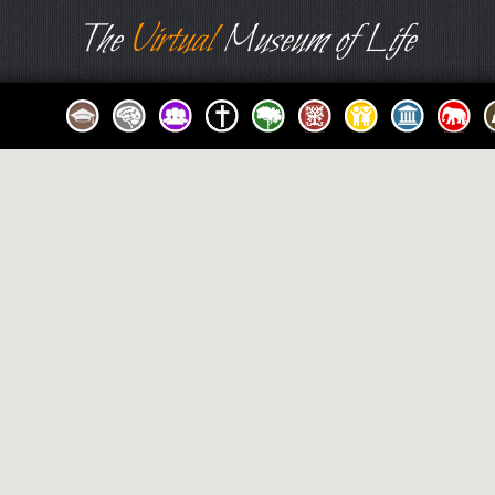
The
Virtual
Museum of Life