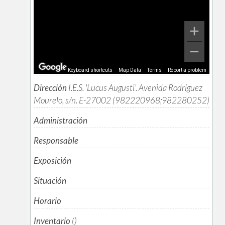
Keyboard shortcuts
Map Data
Terms
Report a problem
Dirección
I.E.S. 'Lucus Augusti'. Avenida Rodríguez
Mourelo, s/n. E-27002 (982220968;982280252)
Administración
Responsable
Exposición
Situación
Horario
Inventario
()