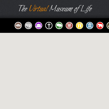
The
Virtual
Museum of Life