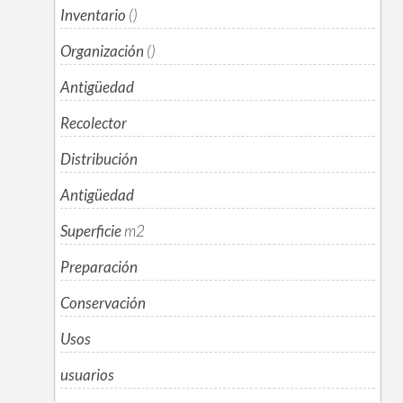
Inventario
()
Organización
()
Antigüedad
Recolector
Distribución
Antigüedad
Superficie
m
2
Preparación
Conservación
Usos
usuarios