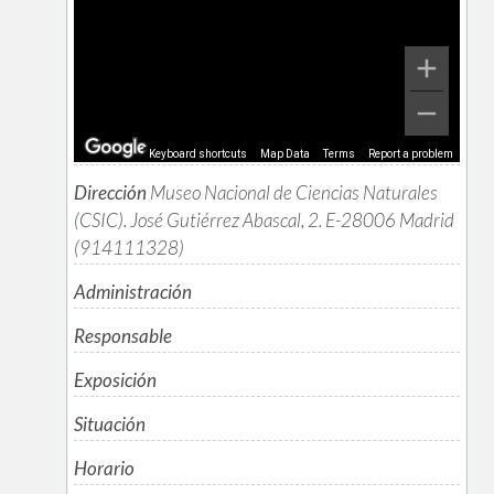
Keyboard shortcuts
Map Data
Terms
Report a problem
Dirección
Museo Nacional de Ciencias Naturales
(CSIC). José Gutiérrez Abascal, 2. E-28006 Madrid
(914111328)
Administración
Responsable
Exposición
Situación
Horario