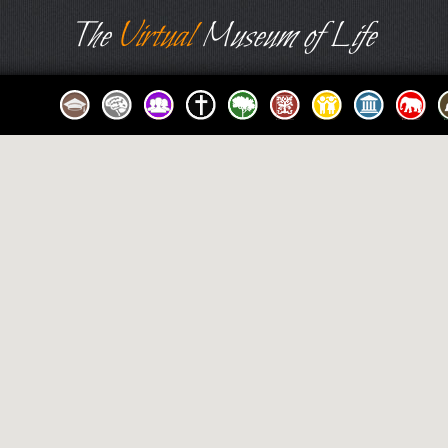
The
Virtual
Museum of Life