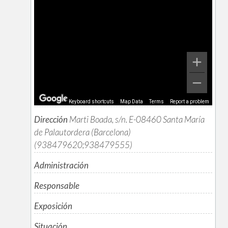
Keyboard shortcuts
Map Data
Terms
Report a problem
Dirección
Marti Boada, s/n. E-08460 Santa María
de Palautordera (Barcelona)
(938479620;938479555)
Administración
Responsable
Exposición
Situación