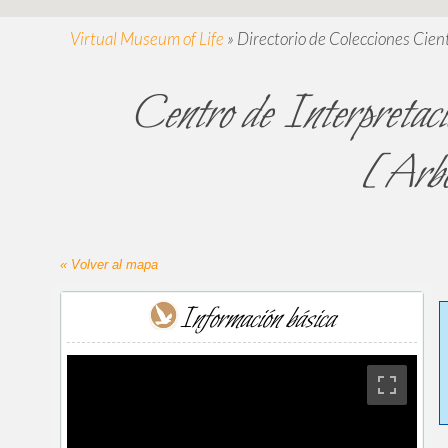
Virtual Museum of Life
»
Directorio de Colecciones Cient
Centro de Interpretac
[Arbo
« Volver al mapa
Información básica