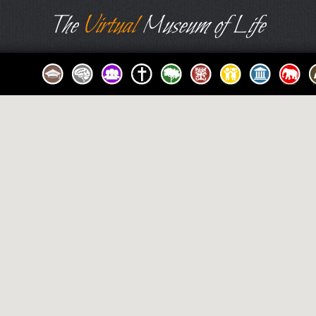
The
Virtual
Museum of Life