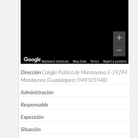
Keyboard shortcuts
Map Data
Terms
Report a problem
Dirección
Colegio Público de Mandayona. E-19294
Mandayona (Guadalajara) (949305948)
Administración
Responsable
Exposición
Situación