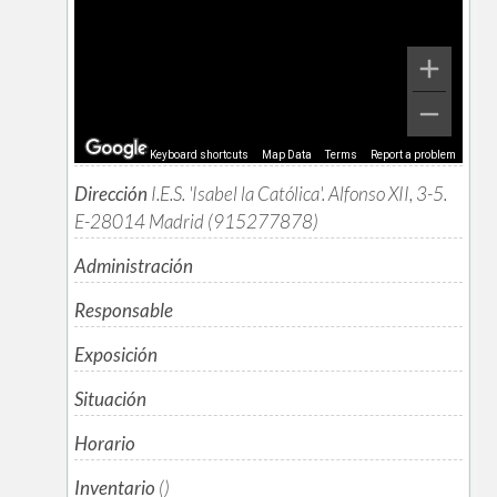
Keyboard shortcuts
Map Data
Terms
Report a problem
Dirección
I.E.S. 'Isabel la Católica'. Alfonso XII, 3-5.
E-28014 Madrid (915277878)
Administración
Responsable
Exposición
Situación
Horario
Inventario
()