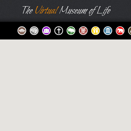
The
Virtual
Museum of Life