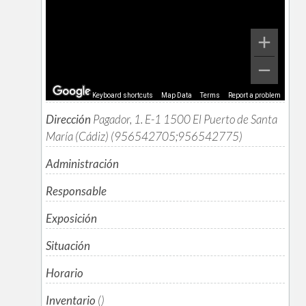
Keyboard shortcuts
Map Data
Terms
Report a problem
Dirección
Pagador, 1. E-1 1500 El Puerto de Santa
María (Cádiz) (956542705;956542775)
Administración
Responsable
Exposición
Situación
Horario
Inventario
()