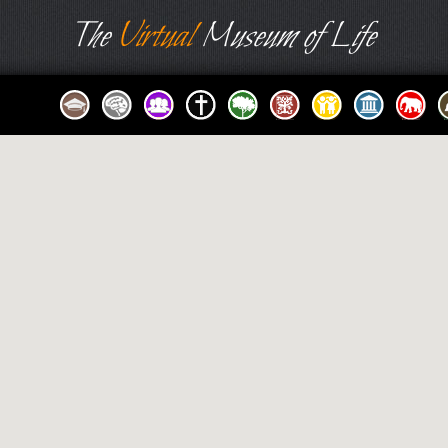
The
Virtual
Museum of Life