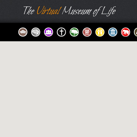
The
Virtual
Museum of Life