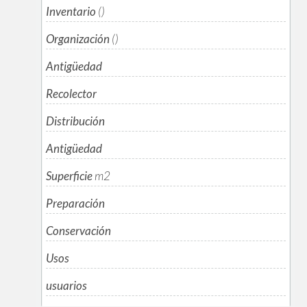
Inventario
()
Organización
()
Antigüedad
Recolector
Distribución
Antigüedad
Superficie
m
2
Preparación
Conservación
Usos
usuarios