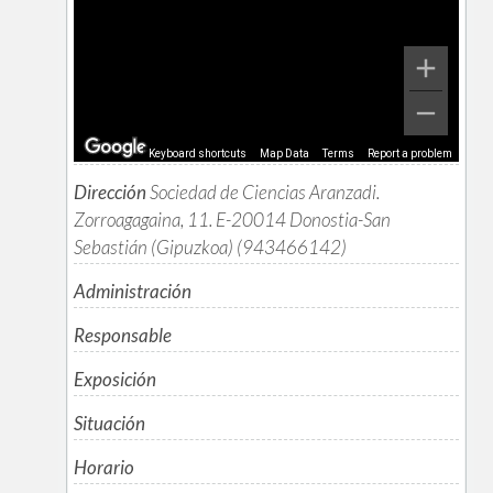
Keyboard shortcuts
Map Data
Terms
Report a problem
Dirección
Sociedad de Ciencias Aranzadi.
Zorroagagaina, 11. E-20014 Donostia-San
Sebastián (Gipuzkoa) (943466142)
Administración
Responsable
Exposición
Situación
Horario