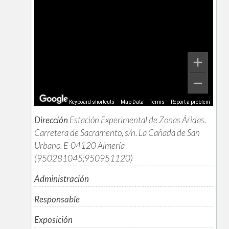
Keyboard shortcuts
Map Data
Terms
Report a problem
Dirección
Estación Experimental de Zonas Áridas.
Carretera de Sacramento, s/n. La Cañada de San
Urbano. E-04120 Almería
(950281045;950951120)
Administración
Responsable
Exposición