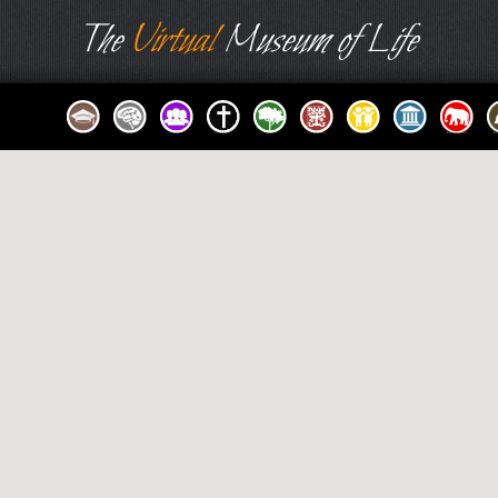
The
Virtual
Museum of Life