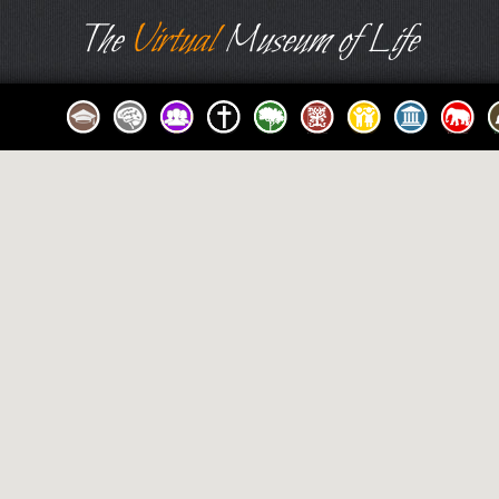
The
Virtual
Museum of Life