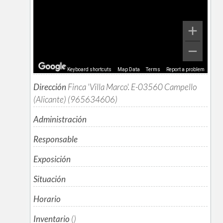
Keyboard shortcuts
Map Data
Terms
Report a problem
Dirección
Finca 'Villa Marco'. E-03560 Campello
(Alicante) (965634606)
Administración
Responsable
Exposición
Situación
Horario
Inventario
()