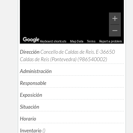
Keyboard shortcuts
Map Data
Terms
Report a problem
Dirección
Concello de Caldas de Reis. E-36650
Caldas de Reis (Pontevedra) (986540002)
Administración
Responsable
Exposición
Situación
Horario
Inventario
()