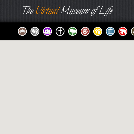
The
Virtual
Museum of Life