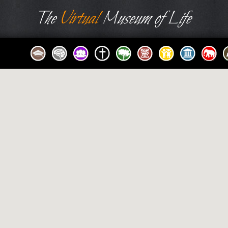
The
Virtual
Museum of Life