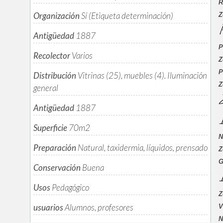
R
Organización
Sí (Etiqueta determinación)
Z
P
Antigüedad
1887
P
Recolector
Varios
Z
P
Distribución
Vitrinas (25), muebles (4). Iluminación
Z
general
Z
Antigüedad
1887
Superficie
70m
2
N
Preparación
Natural, taxidermia, líquidos, prensado
Z
G
Conservación
Buena
I
Usos
Pedagógico
Z
usuarios
Alumnos, profesores
V
N