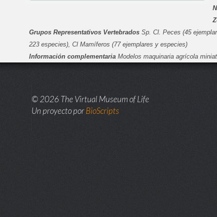
N
Z
Grupos Representativos Vertebrados
Sp. Cl. Peces (45 ejemplare
223 especies), Cl Mamíferos (77 ejemplares y especies)
Información complementaria
Modelos maquinaria agrícola miniat
© 2026 The Virtual Museum of Life
Un proyecto por
BioScripts