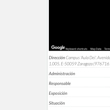
Keyboard shortcuts
Map Data
Ter
Dirección
Campus 'Aula Dei'. Aveni
1.005. E-50059 Zaragoza (976716
Administración
Responsable
Exposición
Situación