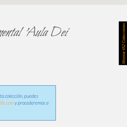
652 Colecciones
imental 'Aula Dei
Mostrar
sta colección, puedes
ife.com
y procederemos a