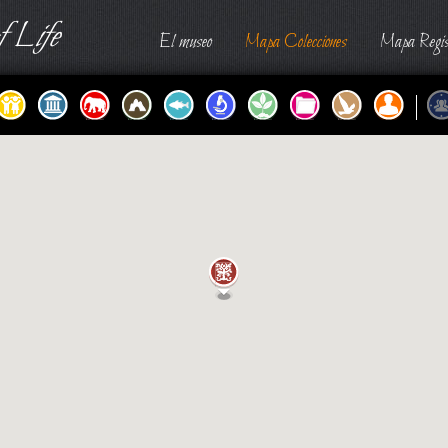
 Life
El museo
Mapa Colecciones
Mapa Regis