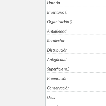
Horario
Inventario
()
Organización
()
Antigüedad
Recolector
Distribución
Antigüedad
Superficie
m
2
Preparación
Conservación
Usos