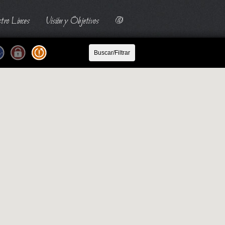
tro Linces
Visión y Objetivos
@