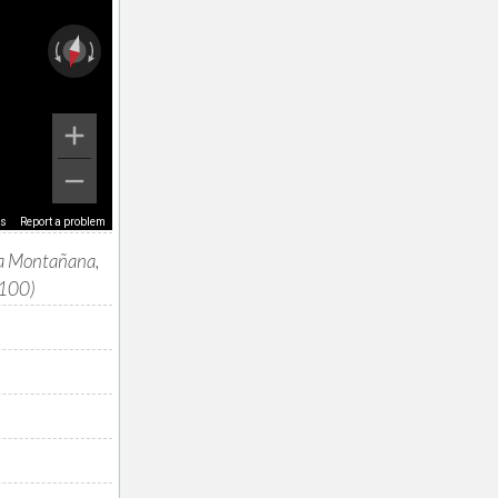
ms
Report a problem
da Montañana,
100)