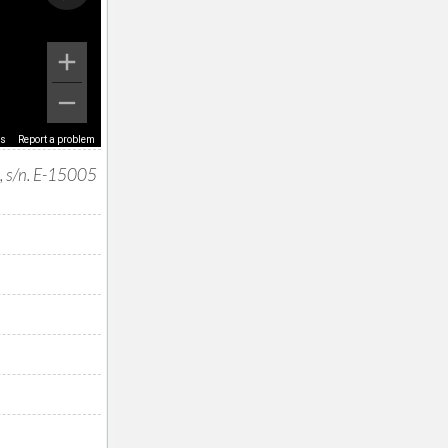
ms
Report a problem
, s/n. E-15005