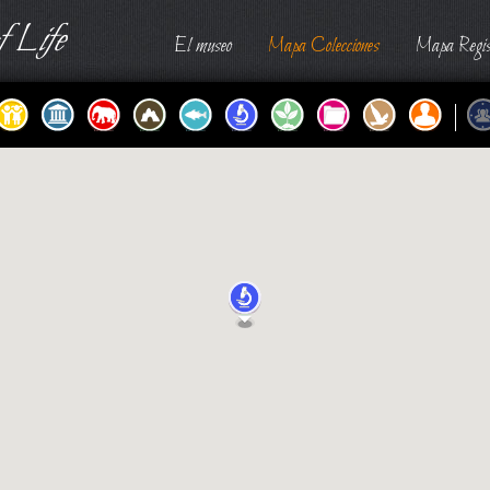
 Life
El museo
Mapa Colecciones
Mapa Regis