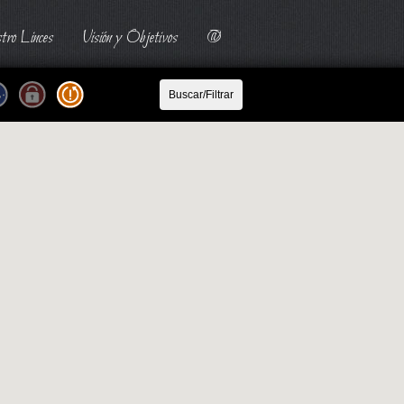
tro Linces
Visión y Objetivos
@