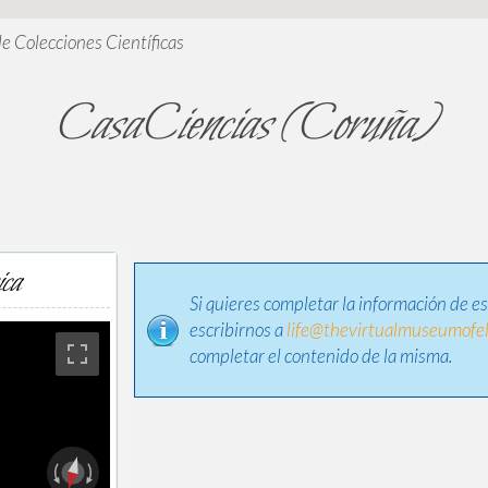
de Colecciones Científicas
CasaCiencias (Coruña)
ica
Si quieres completar la información de e
escribirnos a
life@thevirtualmuseumofel
completar el contenido de la misma.