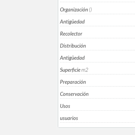
Organización
()
Antigüedad
Recolector
Distribución
Antigüedad
Superficie
m
2
Preparación
Conservación
Usos
usuarios