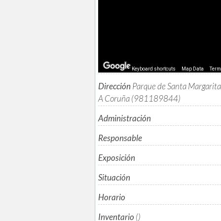
Keyboard shortcuts
Map Data
Ter
Dirección
Parque de Santa Margarita
A Coruña (981189844)
Administración
Responsable
Exposición
Situación
Horario
Inventario
()