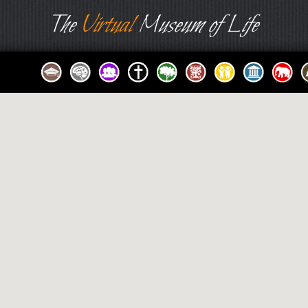
The
Virtual
Museum of Life