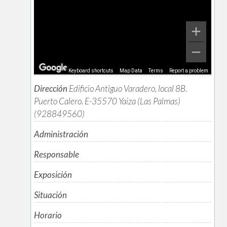
Keyboard shortcuts
Map Data
Terms
Report a problem
Dirección
Edificio Antiguo Varadero, local 8B.
Puerto Calero. E-35570 Yaiza (Las Palmas)
(928849560)
Administración
Responsable
Exposición
Situación
Horario