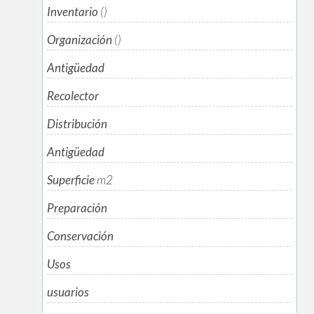
Inventario
()
Organización
()
Antigüedad
Recolector
Distribución
Antigüedad
Superficie
m
2
Preparación
Conservación
Usos
usuarios