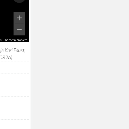
ms
Report a problem
e Karl Faust,
30826)