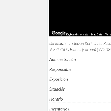
Keyboard shortcuts
Map Data
Ter
Dirección
Fundación Karl Faust. Pasaj
9. E-17300 Blanes (Girona) (9723
Administración
Responsable
Exposición
Situación
Horario
Inventario
()