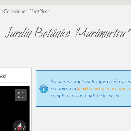
de Colecciones Científicas
Jardín Botánico 'Marimurtra'
ica
Si quieres completar la información de e
escribirnos a
life@thevirtualmuseumofel
completar el contenido de la misma.