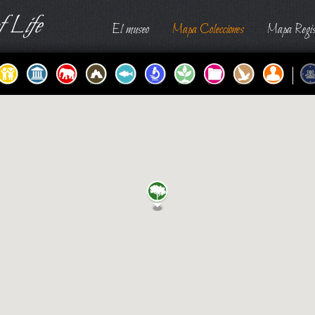
 Life
El museo
Mapa Colecciones
Mapa Regis