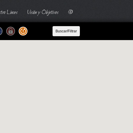
tro Linces
Visión y Objetivos
@