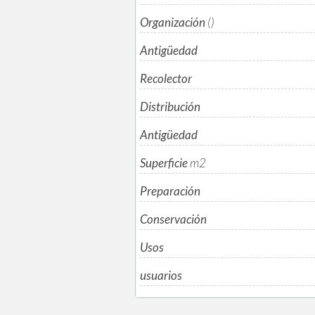
Organización
()
Antigüedad
Recolector
Distribución
Antigüedad
Superficie
m
2
Preparación
Conservación
Usos
usuarios