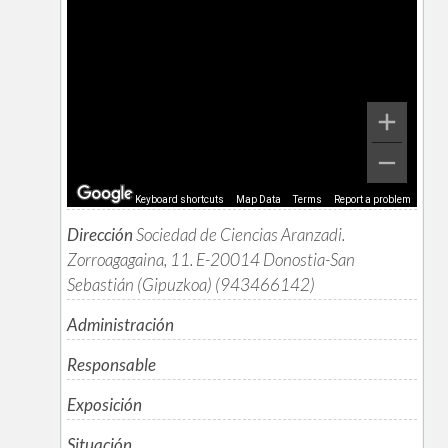
Keyboard shortcuts
Map Data
Terms
Report a problem
Dirección
Sociedad de Ciencias Aranzadi.
Zorroagagaina, 11. E-20014 Donostia-San
Sebastián (Gipuzkoa) (943466142)
Administración
Responsable
Exposición
Situación