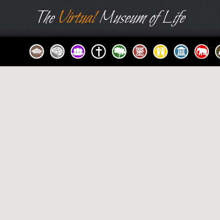
The
Virtual
Museum of Life