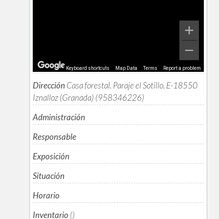
Keyboard shortcuts
Map Data
Terms
Report a problem
Dirección
Casa forestal. Paraje el Sotillo. E-18550
Iznalloz (Granada) (958346226)
Administración
Responsable
Exposición
Situación
Horario
Inventario
()