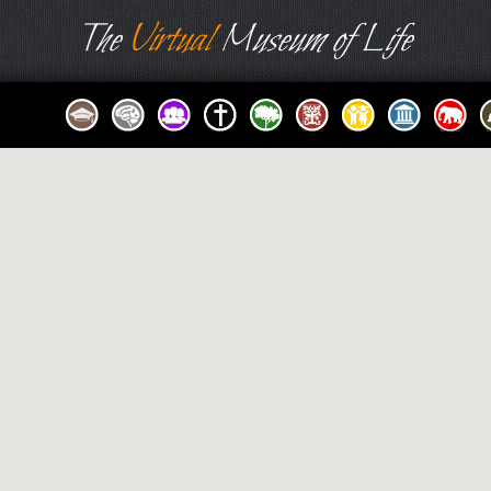
The
Virtual
Museum of Life