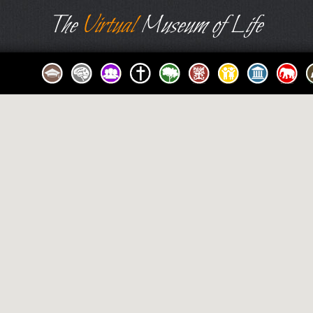
The
Virtual
Museum of Life