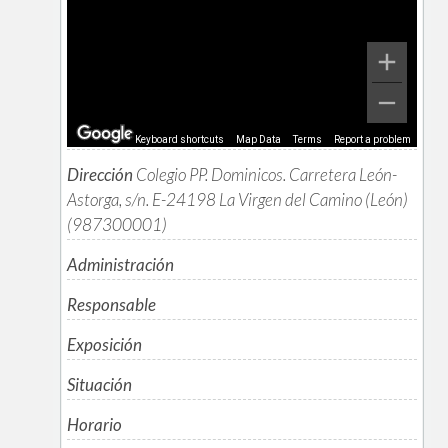
Keyboard shortcuts
Map Data
Terms
Report a problem
Dirección
Colegio PP. Dominicos. Carretera León-
Astorga, s/n. E-24198 La Virgen del Camino (León)
(987300001)
Administración
Responsable
Exposición
Situación
Horario