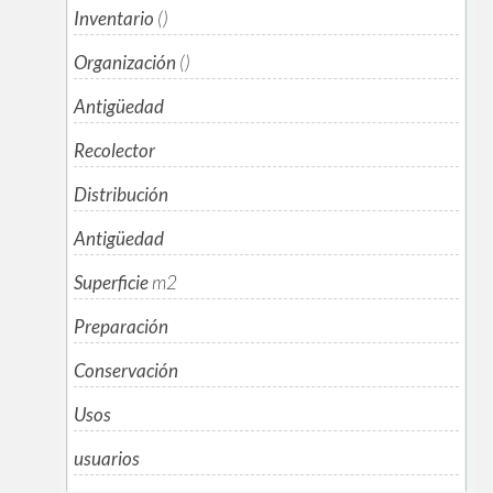
Inventario
()
Organización
()
Antigüedad
Recolector
Distribución
Antigüedad
Superficie
m
2
Preparación
Conservación
Usos
usuarios