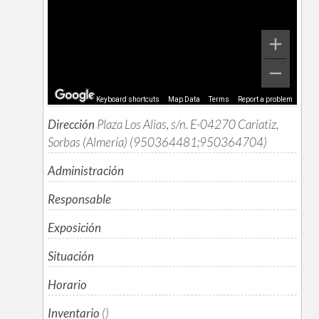
Keyboard shortcuts
Map Data
Terms
Report a problem
Dirección
Plaza Los Alias, s/n. E-04270 Cariatiz,
Sorbas (Almería) (950364481;950364704)
Administración
Responsable
Exposición
Situación
Horario
Inventario
()