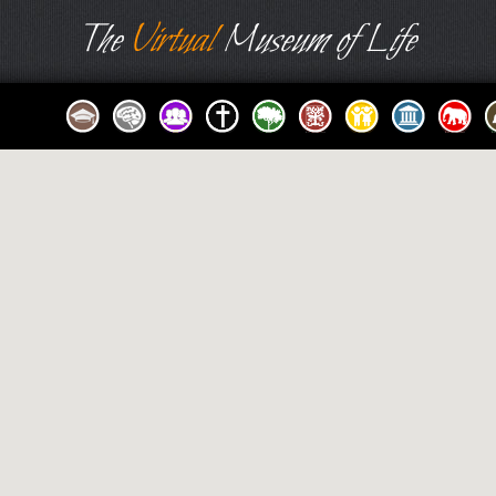
The
Virtual
Museum of Life