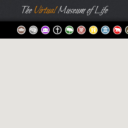
The
Virtual
Museum of Life