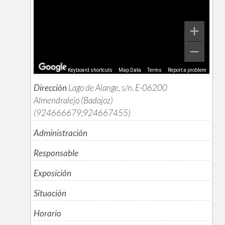
Keyboard shortcuts
Map Data
Terms
Report a problem
Dirección
Lago de Alange, s/n. E-06200
Almendralejo (Badajoz)
(924666679;924667455)
Administración
Responsable
Exposición
Situación
Horario