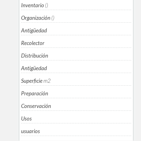
Inventario
()
Organización
()
Antigüedad
Recolector
Distribución
Antigüedad
Superficie
m
2
Preparación
Conservación
Usos
usuarios