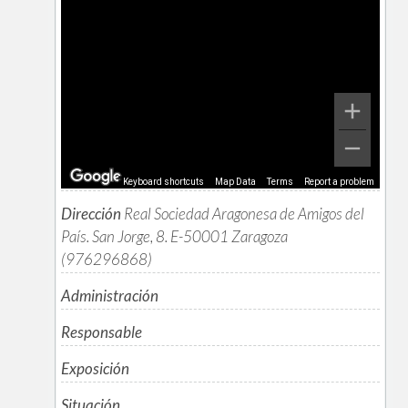
Keyboard shortcuts
Map Data
Terms
Report a problem
Dirección
Real Sociedad Aragonesa de Amigos del
País. San Jorge, 8. E-50001 Zaragoza
(976296868)
Administración
Responsable
Exposición
Situación