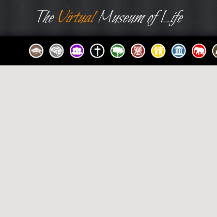
The
Virtual
Museum of Life