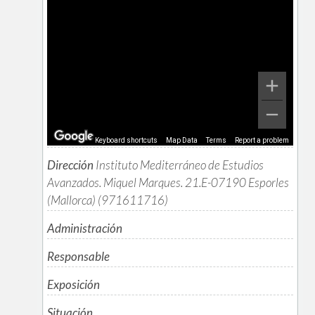
Keyboard shortcuts
Map Data
Terms
Report a problem
Dirección
Instituto Mediterráneo de Estudios
Avanzados. Miquel Marques. 21.E-07190 Esporles
(Mallorca) (971611716)
Administración
Responsable
Exposición
Situación