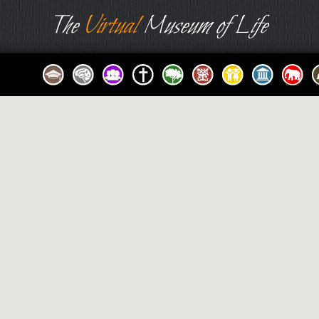
The
Virtual
Museum of Life