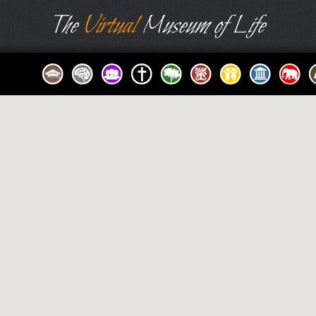
The
Virtual
Museum of Life