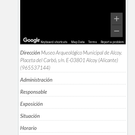
Keyboard shortcuts
Map Data
Terms
Report a problem
Dirección
Museo Arqueológico Municipal de Alcoy.
Placeta del Carbó, s/n. E-03801 Alcoy (Alicante)
(965537144)
Administración
Responsable
Exposición
Situación
Horario