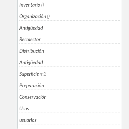
Inventario
()
Organización
()
Antigüedad
Recolector
Distribución
Antigüedad
Superficie
m
2
Preparación
Conservación
Usos
usuarios