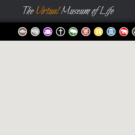
The
Virtual
Museum of Life