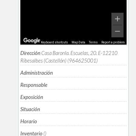
Keyboard shortcuts
Map Data
Terms
Report a problem
Dirección
Casa Baronla. Escuelas, 20. E-12210
Ribesalbes (Castellón) (964625001)
Administración
Responsable
Exposición
Situación
Horario
Inventario
()