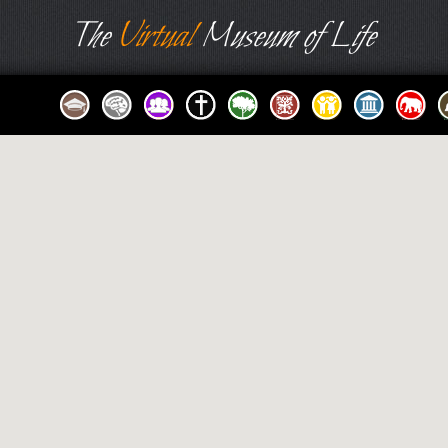
The
Virtual
Museum of Life