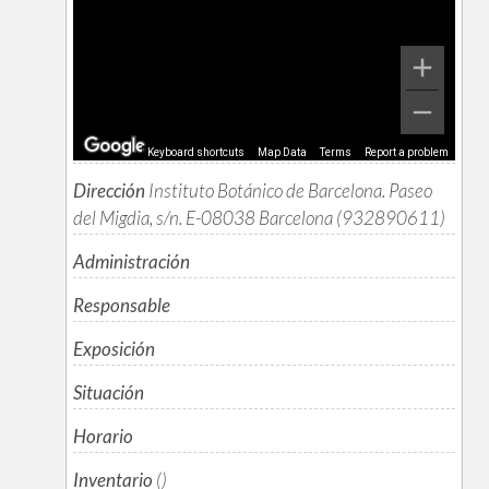
Keyboard shortcuts
Map Data
Terms
Report a problem
Dirección
Instituto Botánico de Barcelona. Paseo
del Migdia, s/n. E-08038 Barcelona (932890611)
Administración
Responsable
Exposición
Situación
Horario
Inventario
()