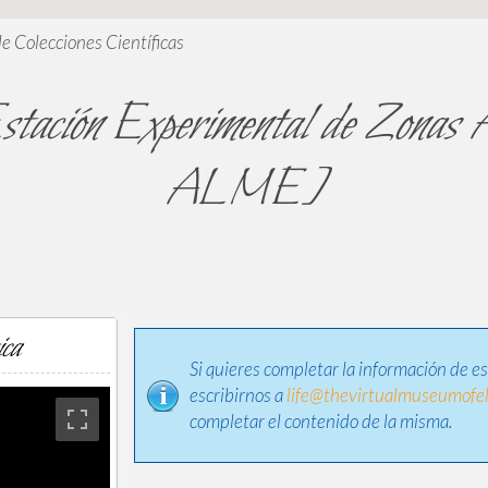
de Colecciones Científicas
Estación Experimental de Zonas 
ALME]
ica
Si quieres completar la información de e
escribirnos a
life@thevirtualmuseumofel
completar el contenido de la misma.