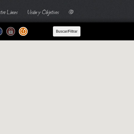
tro Linces
Visión y Objetivos
@