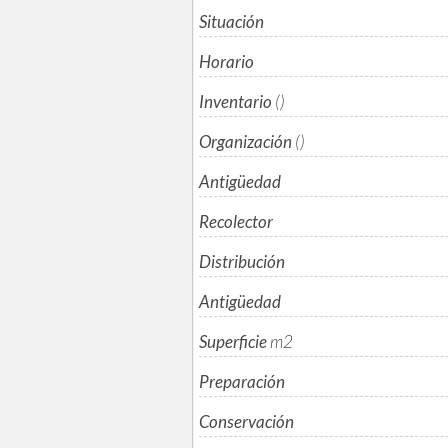
Situación
Horario
Inventario
()
Organización
()
Antigüedad
Recolector
Distribución
Antigüedad
Superficie
m
2
Preparación
Conservación