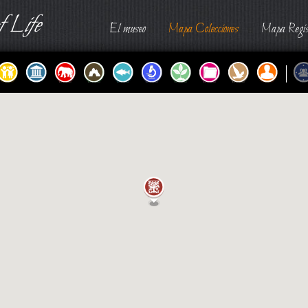
 Life
El museo
Mapa Colecciones
Mapa Regis