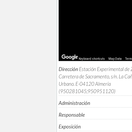
Keyboard shortcuts
Map Data
Ter
Dirección
Estación Experimental de 
Carretera de Sacramento, s/n. La Ca
Urbano. E-04120 Almería
(950281045;950951120)
Administración
Responsable
Exposición