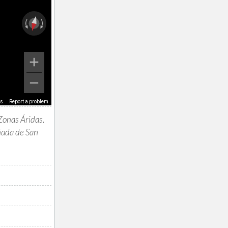
ms
Report a problem
Zonas Áridas.
ñada de San