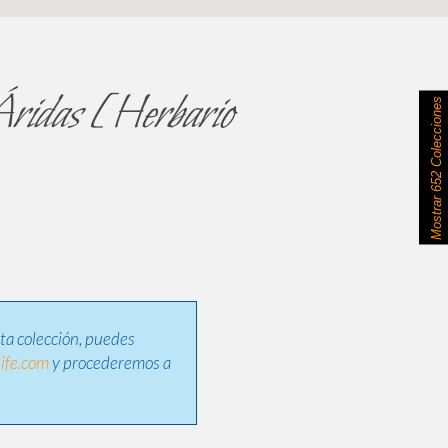
Áridas [Herbario
652 Colecciones
Mostrar
sta colección, puedes
ife.com
y procederemos a