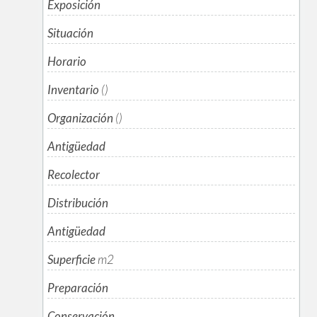
Exposición
Situación
Horario
Inventario
()
Organización
()
Antigüedad
Recolector
Distribución
Antigüedad
Superficie
m
2
Preparación
Conservación