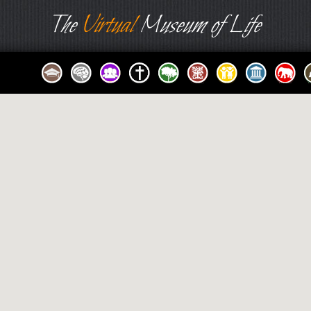
The
Virtual
Museum of Life