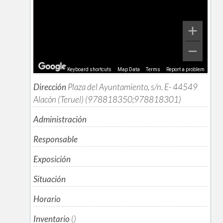
Keyboard shortcuts
Map Data
Terms
Report a problem
Dirección
Plaza del Ayuntamiento, s/n. E- 44549
Alacón (Teruel) (978818350;978818301)
Administración
Responsable
Exposición
Situación
Horario
Inventario
()