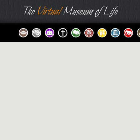
The
Virtual
Museum of Life