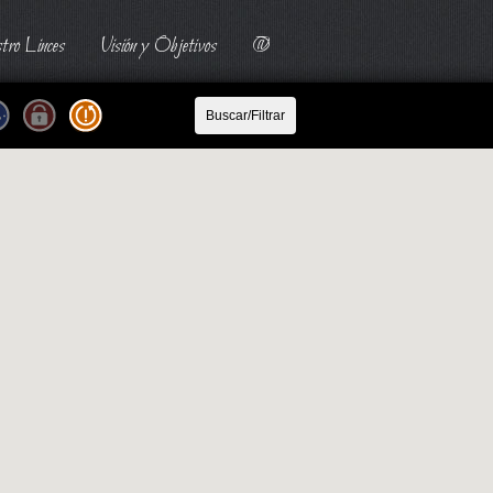
tro Linces
Visión y Objetivos
@