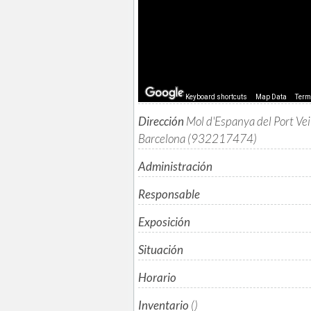
Keyboard shortcuts
Map Data
Ter
Dirección
Mol d'Espanya del Port Vei
Barcelona (932217474)
Administración
Responsable
Exposición
Situación
Horario
Inventario
()