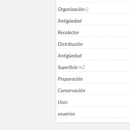
Organización
()
Antigüedad
Recolector
Distribución
Antigüedad
Superficie
m
2
Preparación
Conservación
Usos
usuarios