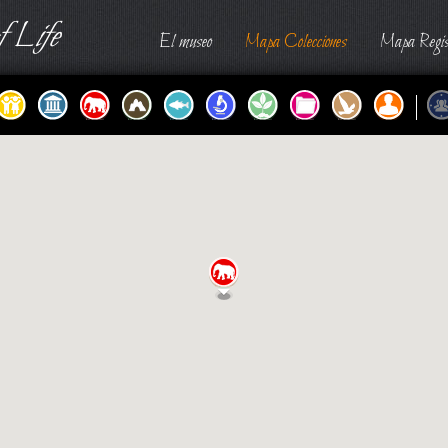
 Life
El museo
Mapa Colecciones
Mapa Regis