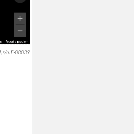
ms
Report a problem
l, s/n. E-08039