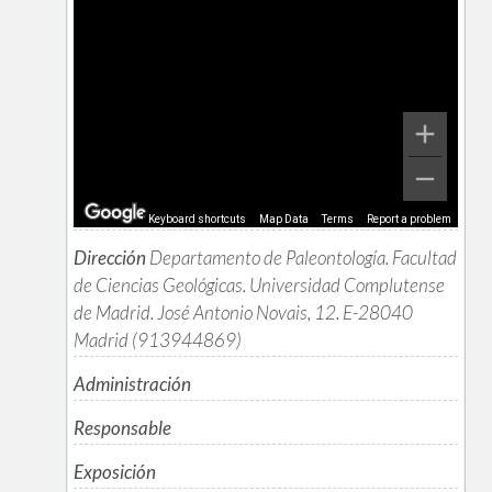
Keyboard shortcuts
Map Data
Terms
Report a problem
Dirección
Departamento de Paleontología. Facultad
de Ciencias Geológicas. Universidad Complutense
de Madrid. José Antonio Novais, 12. E-28040
Madrid (913944869)
Administración
Responsable
Exposición