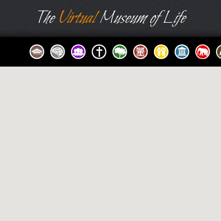
The
Virtual
Museum of Life