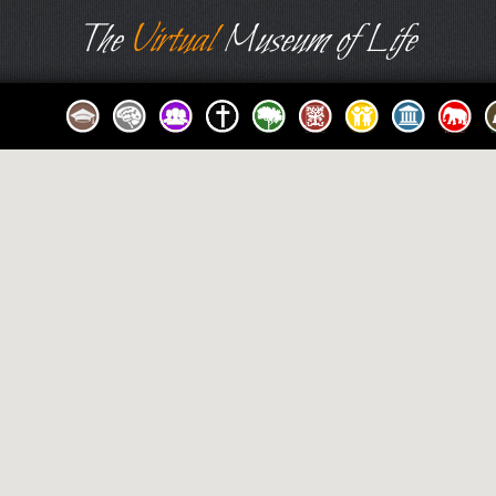
The
Virtual
Museum of Life