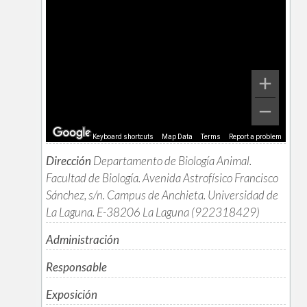
Keyboard shortcuts
Map Data
Terms
Report a problem
Dirección
Departamento de Biología Animal.
Facultad de Biología. Avenida Astrofísico Francisco
Sánchez, s/n. Campus de Anchieta. Universidad de
La Laguna. E-38206 La Laguna (922318429)
Administración
Responsable
Exposición