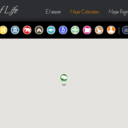
 Life
El museo
Mapa Colecciones
Mapa Regis