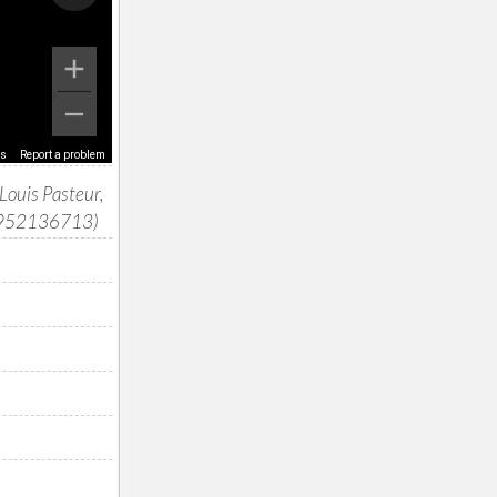
ms
Report a problem
Louis Pasteur,
;952136713)