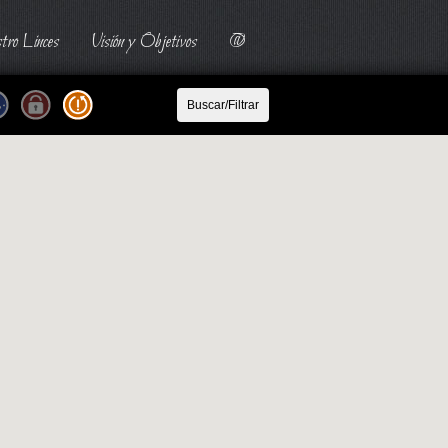
tro Linces
Visión y Objetivos
@