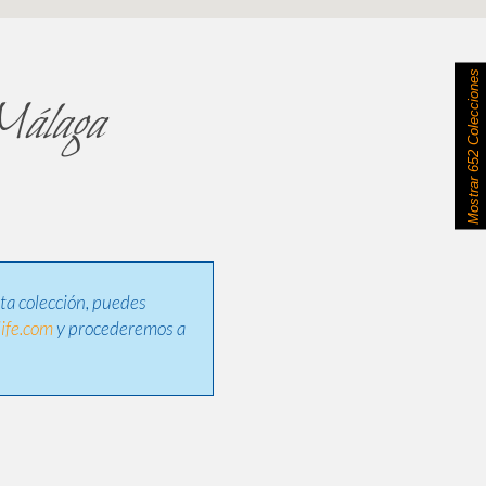
652 Colecciones
 Málaga
Mostrar
sta colección, puedes
ife.com
y procederemos a