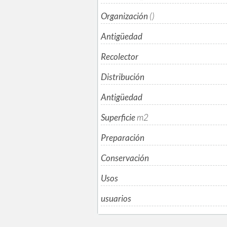
Organización
()
Antigüedad
Recolector
Distribución
Antigüedad
Superficie
m
2
Preparación
Conservación
Usos
usuarios