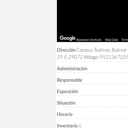
Keyboard shortcuts
Map Data
Ter
Dirección
Campus Teatinos. Bulevar 
29. E-29071 Málaga (952136710
Administración
Responsable
Exposición
Situación
Horario
Inventario
()