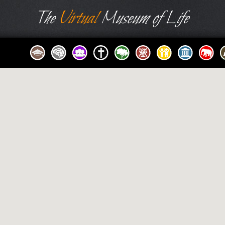
The
Virtual
Museum of Life