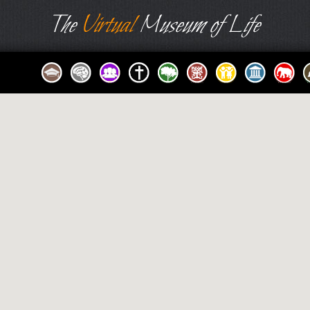
The
Virtual
Museum of Life