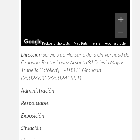
Keyboard shortcuts
Map Data
Terms
Report a problem
Dirección
Servicio de Herbario de la Universidad de
Granada. Rector Lopez Argueta,8 [Colegio Mayor
'Isabella Católica']. E-18071 Granada
(958246329;958241551)
Administración
Responsable
Exposición
Situación