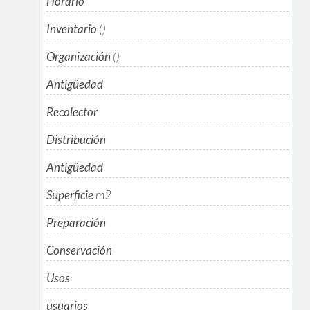
Horario
Inventario
()
Organización
()
Antigüedad
Recolector
Distribución
Antigüedad
Superficie
m
2
Preparación
Conservación
Usos
usuarios