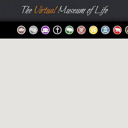
The
Virtual
Museum of Life