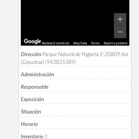
Keyboard shortcuts
Map Data
Terms
Report a problem
Dirección
Parque Natural de Pagoeta. E-20809 Aia
(Gipuzkoa) (943835389)
Administración
Responsable
Exposición
Situación
Horario
Inventario
()