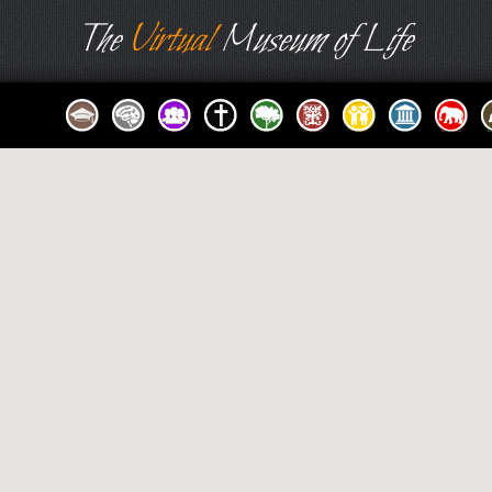
The
Virtual
Museum of Life