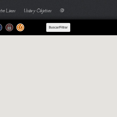
tro Linces
Visión y Objetivos
@