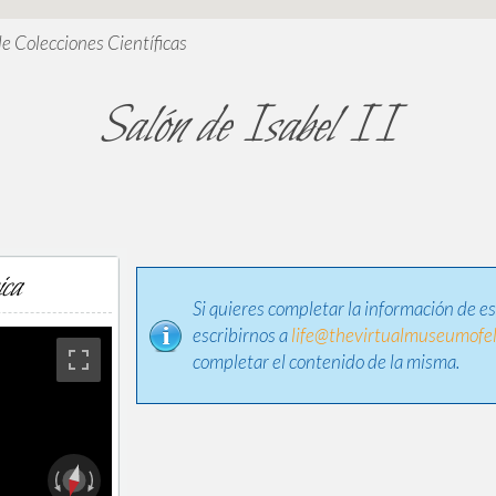
de Colecciones Científicas
Salón de Isabel II
ica
Si quieres completar la información de e
escribirnos a
life@thevirtualmuseumofel
completar el contenido de la misma.