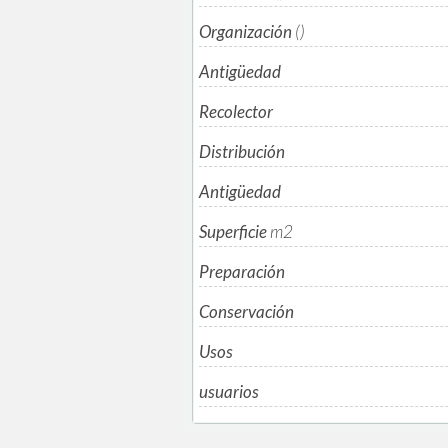
Organización
()
Antigüedad
Recolector
Distribución
Antigüedad
Superficie
m
2
Preparación
Conservación
Usos
usuarios