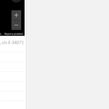
ms
Report a problem
I, s/n. E-34071