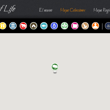
 Life
El museo
Mapa Colecciones
Mapa Regis