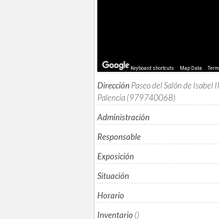
Keyboard shortcuts
Map Data
Ter
Dirección
Paseo del Salón de Isabel I
Palencia (979740068)
Administración
Responsable
Exposición
Situación
Horario
Inventario
()