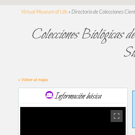
Virtual Museum of Life
»
Directorio de Colecciones Cient
Colecciones Biológicas d
Su
« Volver al mapa
Información básica