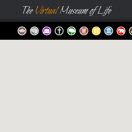
The
Virtual
Museum of Life