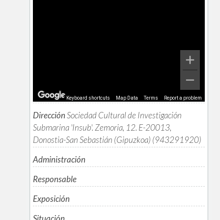
Keyboard shortcuts
Map Data
Terms
Report a problem
Dirección
Sociedad Cultural de Investigación
Submarina 'Insub'. Zemoria, 12. E-20013,
Donostia-San Sebastián (Gipuzkoa) (943291920)
Administración
Responsable
Exposición
Situación