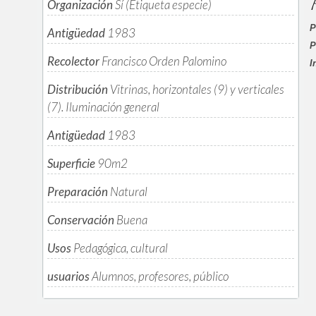
P
Organización
Sí (Etiqueta especie)
P
Antigüedad
1983
P
Recolector
Francisco Orden Palomino
I
Distribución
Vitrinas, horizontales (9) y verticales
(7). Iluminación general
Antigüedad
1983
Superficie
90m
2
Preparación
Natural
Conservación
Buena
Usos
Pedagógica, cultural
usuarios
Alumnos, profesores, público