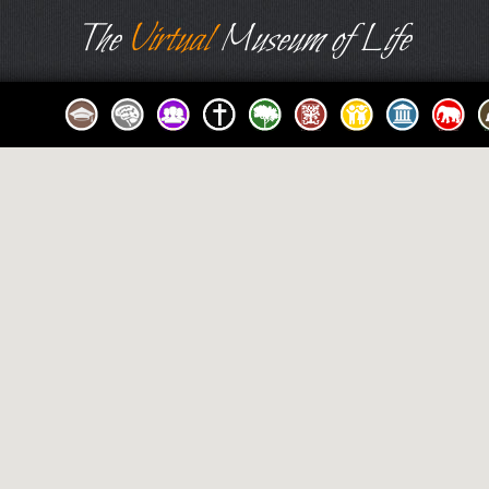
The
Virtual
Museum of Life