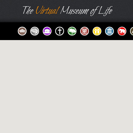
The
Virtual
Museum of Life