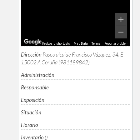
Keyboard shortcuts
Map Data
Terms
Report a problem
Dirección
Paseo alcalde Francisco Vázquez, 34. E-
15002 A Coruña (981189842)
Administración
Responsable
Exposición
Situación
Horario
Inventario
()