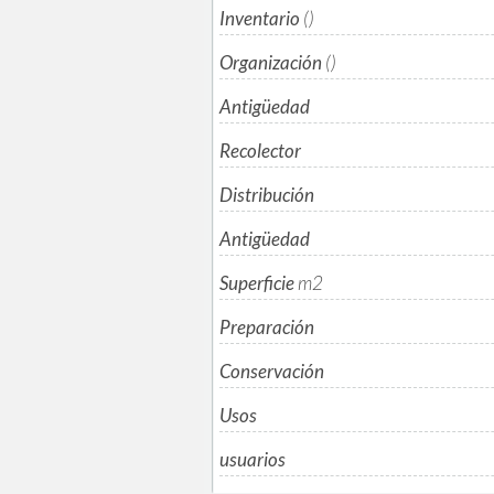
Inventario
()
Organización
()
Antigüedad
Recolector
Distribución
Antigüedad
Superficie
m
2
Preparación
Conservación
Usos
usuarios