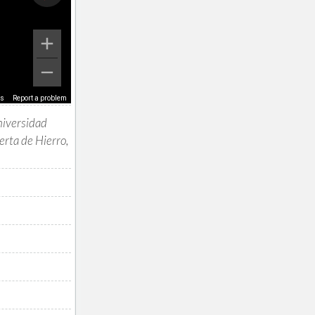
ms
Report a problem
niversidad
rta de Hierro,