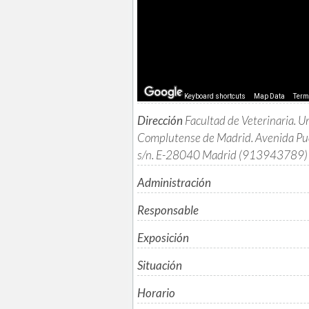
Keyboard shortcuts
Map Data
Ter
Dirección
Facultad de Veterinaria. U
Complutense de Madrid. Avenida Pue
s/n. E-28040 Madrid (913943789)
Administración
Responsable
Exposición
Situación
Horario