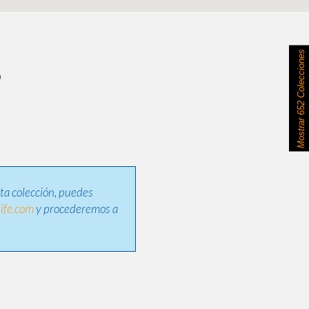
652 Colecciones
Mostrar
sta colección, puedes
ife.com
y procederemos a