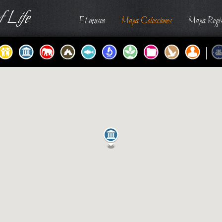
 Life
El museo
Mapa Colecciones
Mapa Regis