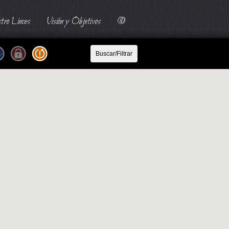
tro Linces
Visión y Objetivos
@