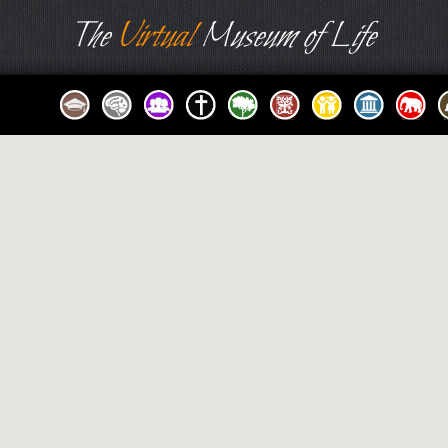
The
Virtual
Museum of Life