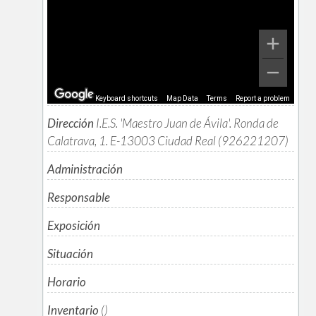
Keyboard shortcuts
Map Data
Terms
Report a problem
Dirección
I.E.S. 'Maestro Juan de Ávila'. Ronda de
Calatrava, 1. E-13003 Ciudad Real (926221207)
Administración
Responsable
Exposición
Situación
Horario
Inventario
()