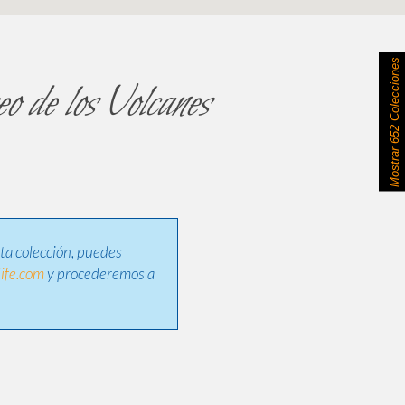
652 Colecciones
o de los Volcanes
Mostrar
sta colección, puedes
ife.com
y procederemos a