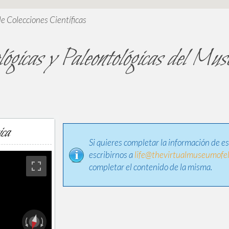
de Colecciones Científicas
ógicas y Paleontológicas del Muse
ica
Si quieres completar la información de e
escribirnos a
life@thevirtualmuseumofel
completar el contenido de la misma.