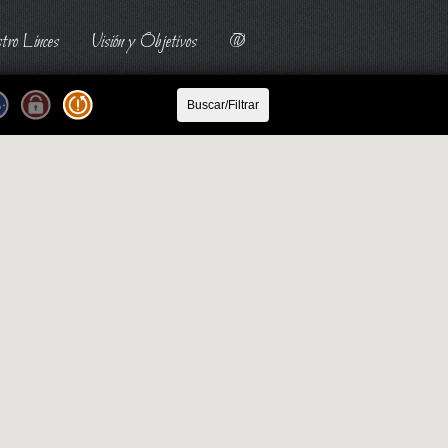
tro Linces
Visión y Objetivos
@