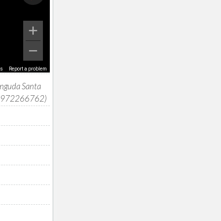
ms
Report a problem
inguda Santa
) (972266762)