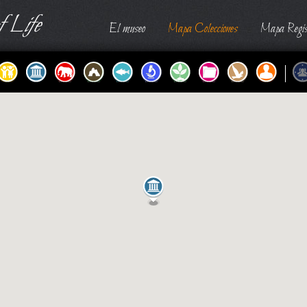
 Life
El museo
Mapa Colecciones
Mapa Regis