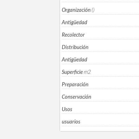
Organización
()
Antigüedad
Recolector
Distribución
Antigüedad
Superficie
m
2
Preparación
Conservación
Usos
usuarios