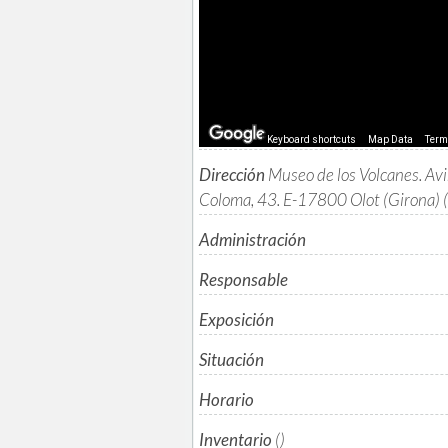
Keyboard shortcuts
Map Data
Ter
Dirección
Museo de los Volcanes. Av
Coloma, 43. E-17800 Olot (Girona
Administración
Responsable
Exposición
Situación
Horario
Inventario
()