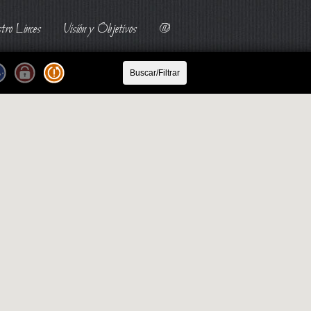
tro Linces
Visión y Objetivos
@