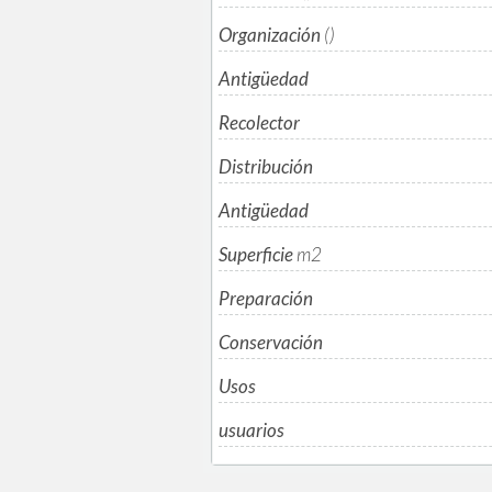
Organización
()
Antigüedad
Recolector
Distribución
Antigüedad
Superficie
m
2
Preparación
Conservación
Usos
usuarios