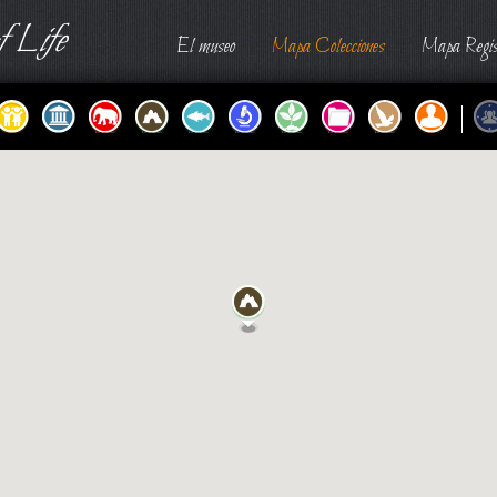
 Life
El museo
Mapa Colecciones
Mapa Regis