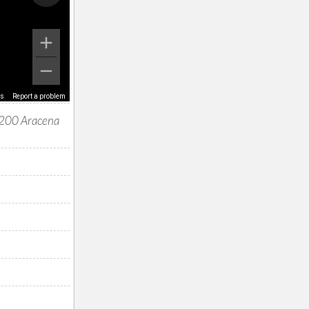
ms
Report a problem
21200 Aracena