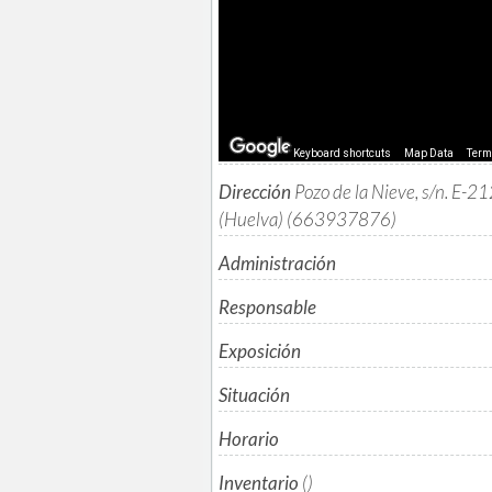
Keyboard shortcuts
Map Data
Ter
Dirección
Pozo de la Nieve, s/n. E-
(Huelva) (663937876)
Administración
Responsable
Exposición
Situación
Horario
Inventario
()