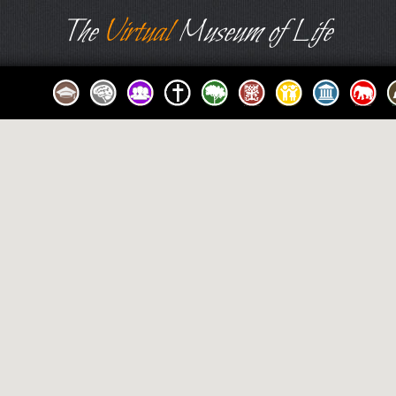
The
Virtual
Museum of Life