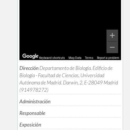
Keyboard shortcuts
Map Data
Terms
Report a problem
Dirección
Departamento de Biología. Edificio de
Biología - Facultad de Ciencias, Universidad
Autónoma de Madrid. Darwin, 2. E-28049 Madrid
(914978272)
Administración
Responsable
Exposición