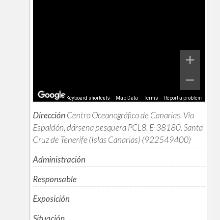
Keyboard shortcuts
Map Data
Terms
Report a problem
Dirección
Centro Oceanográfico de Canarias. Vía
Espaldón, dársena pesquera PCL8. E-38180. Santa
Cruz de Tenerife (Islas Canarias) (922549400)
Administración
Responsable
Exposición
Situación