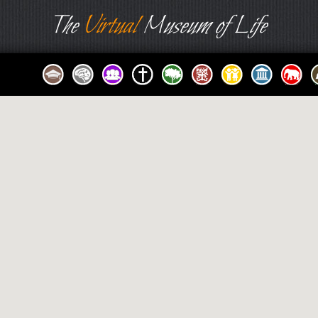
The
Virtual
Museum of Life