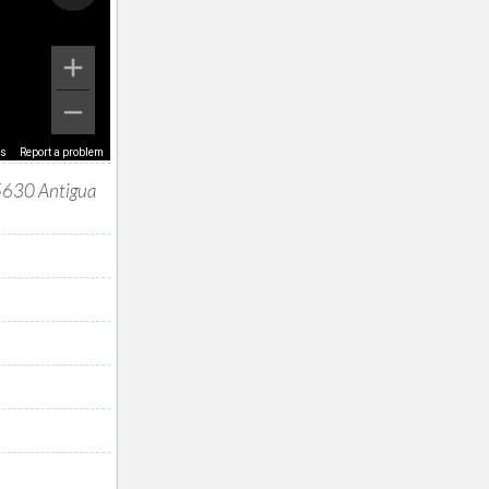
ms
Report a problem
35630 Antigua