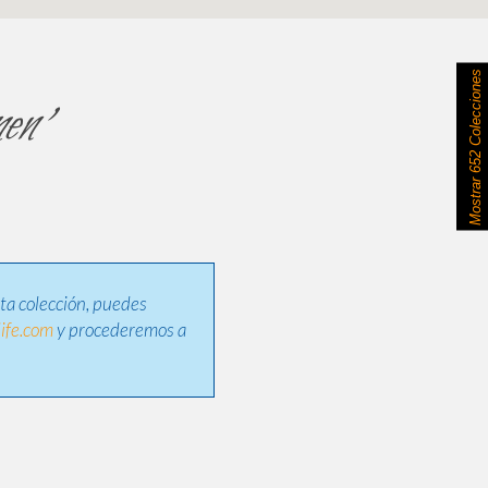
652 Colecciones
en'
Mostrar
sta colección, puedes
ife.com
y procederemos a