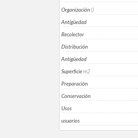
Organización
()
Antigüedad
Recolector
Distribución
Antigüedad
Superficie
m
2
Preparación
Conservación
Usos
usuarios