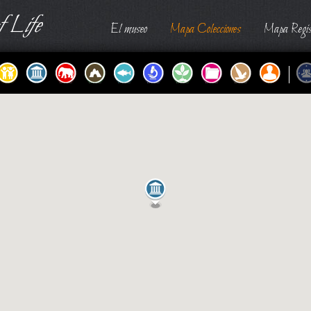
 Life
El museo
Mapa Colecciones
Mapa Regis