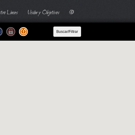
tro Linces
Visión y Objetivos
@