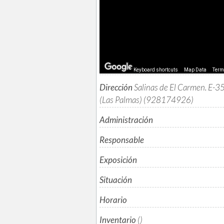
Keyboard shortcuts
Map Data
Ter
Dirección
Salinas de El Carmen. E-
(Las Palmas) (928174926)
Administración
Responsable
Exposición
Situación
Horario
Inventario
()