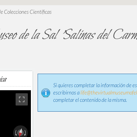
de Colecciones Científicas
seo de la Sal 'Salinas del Carm
ica
Si quieres completar la información de e
escribirnos a
life@thevirtualmuseumofel
completar el contenido de la misma.