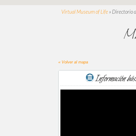
Virtual Museum of Life
»
Directorio 
Mu
« Volver al mapa
Información bás