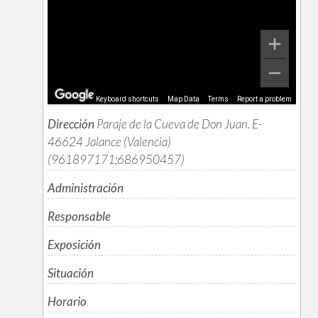
Keyboard shortcuts
Map Data
Terms
Report a problem
Dirección
Paraje de la Cueva de Don Juan. E-
46624 Jalance (Valencia)
(961897171;686950457)
Administración
Responsable
Exposición
Situación
Horario