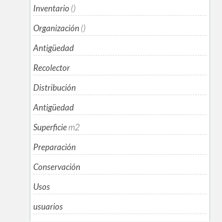
Inventario
()
Organización
()
Antigüedad
Recolector
Distribución
Antigüedad
Superficie
m
2
Preparación
Conservación
Usos
usuarios