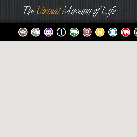
The
Virtual
Museum of Life