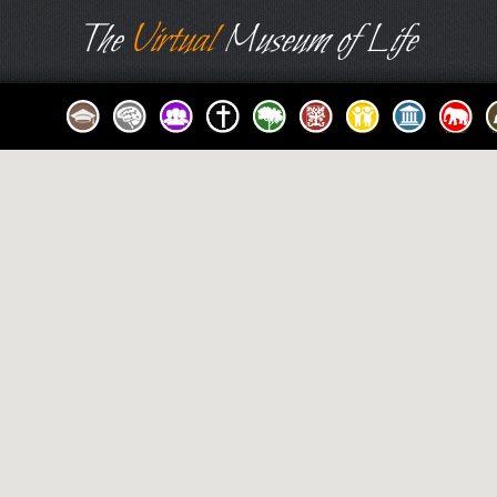
The
Virtual
Museum of Life