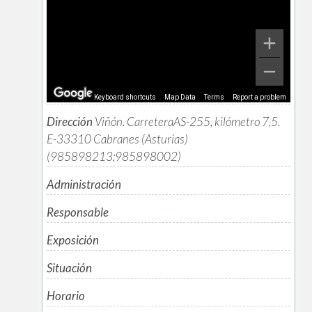
Keyboard shortcuts
Map Data
Terms
Report a problem
Dirección
Viñón. CarreteraAS-255, kilómetro 7,5.
E-33310 Cabranes (Asturias)
(985898213;985898002)
Administración
Responsable
Exposición
Situación
Horario