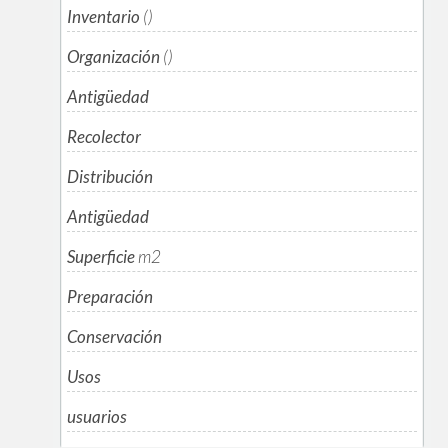
Inventario
()
Organización
()
Antigüedad
Recolector
Distribución
Antigüedad
Superficie
m
2
Preparación
Conservación
Usos
usuarios